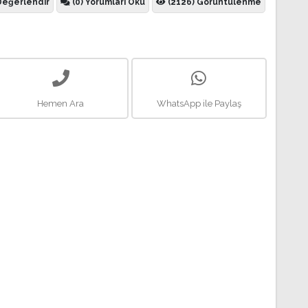
Değerlendir
(0) Yorumları Oku
(2126) Görüntülenme
Hemen Ara
WhatsApp ile Paylaş