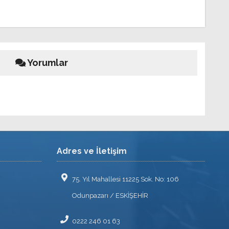
Yorumlar
Adres ve İletişim
75. Yıl Mahallesi 11225 Sok. No: 106
Odunpazarı / ESKİŞEHİR
0222 246 01 63