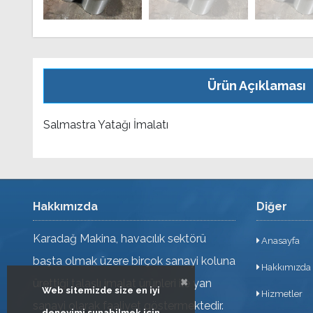
Ürün Açıklaması
Salmastra Yatağı İmalatı
Hakkımızda
Diğer
Karadağ Makina, havacılık sektörü
Anasayfa
başta olmak üzere birçok sanayi koluna
Hakkımızda
×
ürettiği talaşlı imalat ürünleri ile yan
Web sitemizde size en iyi
Hizmetler
sanayi olarak faaliyet göstermektedir.
deneyimi sunabilmek için