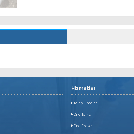
Hizmetler
Talaşlı İmalat
Cnc Torna
Cnc Freze