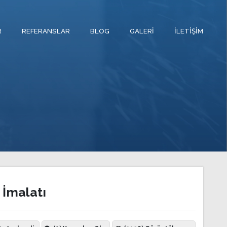
R
REFERANSLAR
BLOG
GALERI
İLETIŞIM
 İmalatı